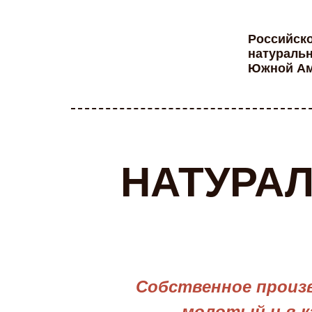
Российск
натуральн
Южной Ам
НАТУРА
Собственное произв
молотый и в к