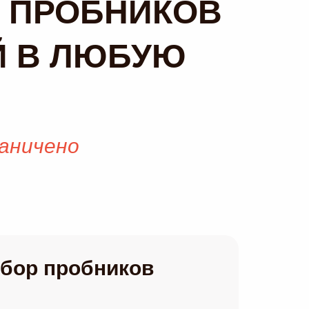
Р ПРОБНИКОВ
Й В ЛЮБУЮ
раничено
бор пробников