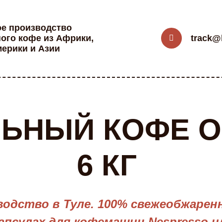
ое производство
ого кофе из Африки,
track@b
ерики и Азии
ЛЬНЫЙ КОФЕ О
6 КГ
одство в Туле. 100% свежеобжаренна
апсулах для кофемашин Nespresso ил